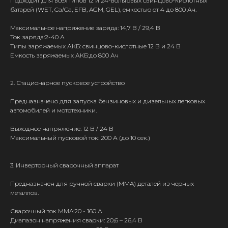
Подходит для всех типов 12 и 24-вольтовых свинцово-кислотных
батарей (WET, Ca/Ca, EFB, AGM, GEL), емкостью от 4 до 800 Ач.
Максимальное напряжение заряда: 14,7 В / 29,4 В
Ток заряда:2-40 А
Типы заряжаемых АКБ: свинцово-кислотные 12 В и 24 В
Емкость заряжаемых АКБ:до 800 Ач
2. Стационарное пусковое устройство
Предназначено для запуска бензиновых и дизельных легковых
автомобилей и мототехники.
Выходное напряжение: 12 В / 24 В
Максимальный пусковой ток: 200 А (до 10 сек.)
3. Инверторный сварочный аппарат
Предназначен для ручной сварки (MMA) деталей из черных
металлов.
Сварочный ток MMA:20 - 160 А
Диапазон напряжения сварки: 20,6 – 26,4 В