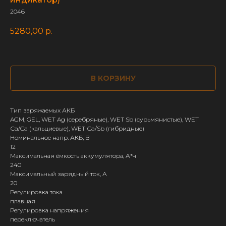
2046
5280,00
р.
В КОРЗИНУ
Тип заряжаемых АКБ
AGM, GEL, WET Ag (серебряные), WET Sb (сурьмянистые), WET
Сa/Ca (кальциевые), WET Сa/Sb (гибридные)
Номинальное напр. АКБ, В
12
Максимальная ёмкость аккумулятора, А*ч
240
Максимальный зарядный ток, А
20
Регулировка тока
плавная
Регулировка напряжения
переключатель