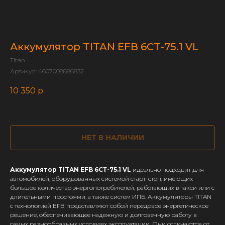
Аккумулятор TITAN EFB 6СТ-75.1 VL
Titan
Артикул:
4607008886832
10 350
р.
НЕТ В НАЛИЧИИ
Аккумулятор TITAN EFB 6СТ-75.1 VL
идеально подходит для
автомобилей, оборудованных системой старт-стоп, имеющих
большое количество энергопотребителей, работающих в такси или с
длительными простоями, а также систем ИПБ. Аккумуляторы TITAN
с технологией EFB представляют собой передовое энергетическое
решение, обеспечивающее надежную и долговечную работу в
самых разнообразных условиях эксплуатации. Они отличаются от