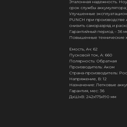
Эталонная надежность. Ноу
срок службы аккумулятора;
Улучшенные эксплуатацион
PUNCH при производстве 
снизить саморазряд и расх
Гарантийный период – 36 м
Повышенные технические х
Емость, Ач: 62
Пусковой ток, А: 660
Полярность: Обратная
Производитель: Аком
Страна-производитель: Ро
Напряжение, В: 12
Назначение: Легковые акк
Гарантия, мес: 36
ДxШxВ: 242x175x190 мм