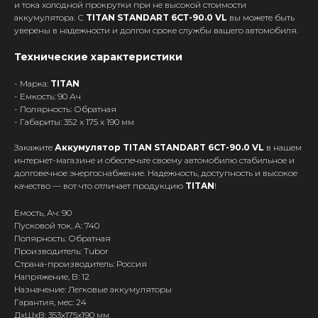
и тока холодной прокрутки при не высокой стоимости
аккумулятора. С
TITAN STANDART 6СТ-90.0 VL
вы можете быть
уверены в надежности и долгом сроке службы вашего автомобиля.
Технические характеристики
- Марка:
TITAN
- Емкость: 90 Ач
- Полярность: Обратная
- Габариты: 352 x 175 x 190 мм
Закажите
Аккумулятор TITAN STANDART 6СТ-90.0 VL
в нашем
интернет-магазине и обеспечьте своему автомобилю стабильное и
долговечное энергоснабжение. Надежность, доступность и высокое
качество — вот что отличает продукцию
TITAN
!
Емость, Ач: 90
Пусковой ток, А: 740
Полярность: Обратная
Производитель: Tubor
Страна-производитель: Россия
Напряжение, В: 12
Назначение: Легковые аккумуляторы
Гарантия, мес: 24
ДxШxВ: 353x175x190 мм