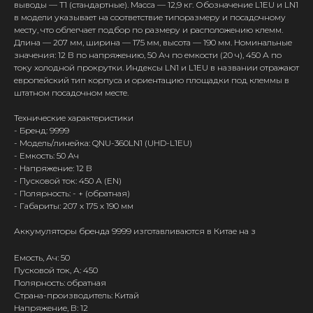
выводы — Т1 (стандартные). Масса — 12,9 кг. Обозначение L1EU и LN1
в модели указывает на соответствие типоразмеру и посадочному
месту, что облегчает подбор по размеру и расположению клемм.
Длина — 207 мм, ширина — 175 мм, высота — 190 мм. Номинальные
значения: 12 В по напряжению, 50 Ач по емкости (20 ч), 450 А по
току холодной прокрутки. Индексы LN1 и L1EU в названии отражают
европейский тип корпуса и ориентацию площадки под клеммы в
штатном посадочном месте.
Технические характеристики
- Бренд: 9999
- Модель/линейка: QNU-360LN1 (UHD-L1EU)
- Емкость: 50 Ач
- Напряжение: 12 В
- Пусковой ток: 450 А (EN)
- Полярность: - + (обратная)
- Габариты: 207 х 175 х 190 мм
Аккумуляторы бренда 9999 изготавливаются в Китае на з
Емость, Ач: 50
Пусковой ток, А: 450
Полярность: обратная
Страна-производитель: Китай
Напряжение, В: 12