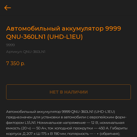
Автомобильный аккумулятор 9999
QNU-360LN1 (UHD-L1EU)
9999
Артикул:
QNU-360LN1
7 350
р.
НЕТ В НАЛИЧИИ
Автомобильный аккумулятор 9999 QNU-360LN1 (UHD-L1EU)
предназначен для установки в автомобили с европейским форм-
фактором L1/LN1. Номинальное напряжение — 12 В, номинальная
емкость (20 ч) — 50 Ач, ток холодной прокрутки — 450 А. Габариты
корпуса: Д 207 х Ш 175 х В 190 мм; полярность — - + (обратная);