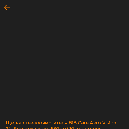
Щетка стеклоочистителя BiBiCare Aero Vision
21" бескаркасная (530мм) 10 адаптеров