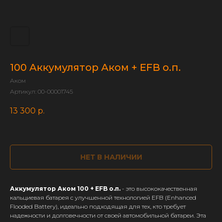
100 Аккумулятор Аком + EFB о.п.
Аком
Артикул:
00-00001745
13 300
р.
НЕТ В НАЛИЧИИ
Аккумулятор Аком 100 + EFB о.п.
- это высококачественная
кальциевая батарея с улучшенной технологией EFB (Enhanced
Flooded Battery), идеально подходящая для тех, кто требует
надежности и долговечности от своей автомобильной батареи. Эта