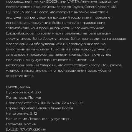
производителями как BOSCH или VARTA. Аккумуляторы оптом
поставляются на конвейеры заводов Toyota, GeneralMotors, KIA,
Hyundai, Nissan и Honda, что говорит о высоком качестве и
заслуженной репутации, а широкий ассортимент позволяет
использовать продукцию Solite не только в гражданских
автомобилях, но и промышленности и военной технике.
Дистрибьюторы по всему миру предлагают автовладельцам
аккумуляторы Solite. Аккумуляторы Solite производятся на заводах
с современным оборудованием и использующие только
качественные материалы. Пластины из свинца, содержащие
сепараторы низкого сопротивления, кальций, а также супер
полимеры. Аккумуляторы относятся к кислотным
необслуживаемым батареям, что соответствует классу CMF, расход
жидкости настолько мал, что производители просто убрали
отверстие для д
Емость, Ач: 44
Пусковой ток, А: 350
Полярность: Прямая
Производитель: HYUNDAI SUNGWOO SOLITE
Страна-производитель: Южная Корея
Напряжение, В: 12
Назначение: Легковые аккумуляторы
Гарантия, мес: 24
ДxШxВ: 187x127x220 мм