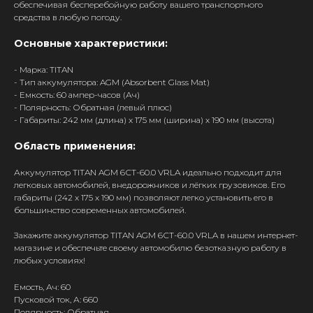
обеспечивая бесперебойную работу вашего транспортного
средства в любую погоду.
Основные характеристики:
- Марка: TITAN
- Тип аккумулятора: AGM (Absorbent Glass Mat)
- Емкость: 60 ампер-часов (Ач)
- Полярность: Обратная (левый плюс)
- Габариты: 242 мм (длина) x 175 мм (ширина) x 190 мм (высота)
Область применения:
Аккумулятор TITAN AGM 6СТ-60.0 VRLA идеально подходит для
легковых автомобилей, внедорожников и лёгких грузовиков. Его
габариты (242 x 175 x 190 мм) позволяют легко установить его в
большинство современных автомобилей.
Закажите аккумулятор TITAN AGM 6СТ-60.0 VRLA в нашем интернет-
магазине и обеспечьте своему автомобилю безотказную работу в
любых условиях!
Емость, Ач: 60
Пусковой ток, А: 660
Полярность: Обратная