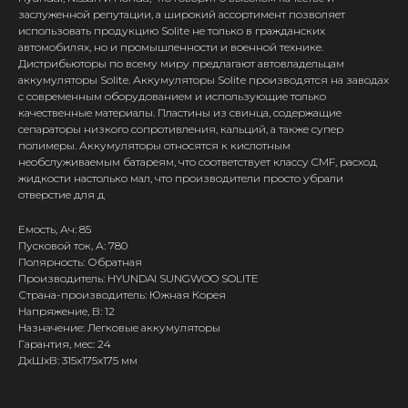
заслуженной репутации, а широкий ассортимент позволяет
использовать продукцию Solite не только в гражданских
автомобилях, но и промышленности и военной технике.
Дистрибьюторы по всему миру предлагают автовладельцам
аккумуляторы Solite. Аккумуляторы Solite производятся на заводах
с современным оборудованием и использующие только
качественные материалы. Пластины из свинца, содержащие
сепараторы низкого сопротивления, кальций, а также супер
полимеры. Аккумуляторы относятся к кислотным
необслуживаемым батареям, что соответствует классу CMF, расход
жидкости настолько мал, что производители просто убрали
отверстие для д
Емость, Ач: 85
Пусковой ток, А: 780
Полярность: Обратная
Производитель: HYUNDAI SUNGWOO SOLITE
Страна-производитель: Южная Корея
Напряжение, В: 12
Назначение: Легковые аккумуляторы
Гарантия, мес: 24
ДxШxВ: 315x175x175 мм