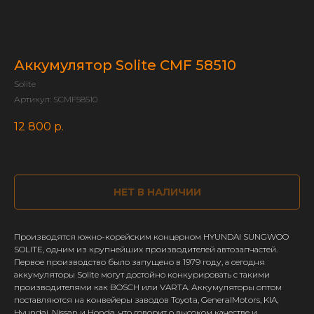
Аккумулятор Solite CMF 58510
Solite
Артикул:
SCMF58510
12 800
р.
НЕТ В НАЛИЧИИ
Производятся южно-корейским концерном HYUNDAI SUNGWOO
SOLITE, одним из крупнейших производителей автозапчастей.
Первое производство было запущено в 1979 году, а сегодня
аккумуляторы Solite могут достойно конкурировать с такими
производителями как BOSCH или VARTA. Аккумуляторы оптом
поставляются на конвейеры заводов Toyota, GeneralMotors, KIA,
Hyundai, Nissan и Honda, что говорит о высоком качестве и