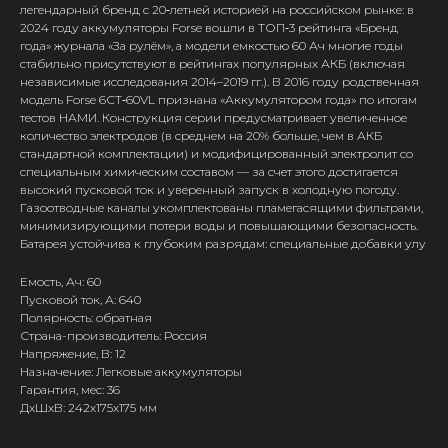
легендарный бренд с 20‑летней историей на российском рынке: в
2024 году аккумуляторы Forse вошли в ТОП‑3 рейтинга «Бренд
года» журнала «За рулём», а модели емкостью 60 Ач многие годы
стабильно присутствуют в рейтингах популярных АКБ (включая
независимые исследования 2014–2019 гг.). В 2016 году родственная
модель Forse 6СТ‑60VL признана «Аккумулятором года» по итогам
тестов НАМИ. Конструкция серии предусматривает увеличенное
количество электродов (в среднем на 20% больше, чем в АКБ
стандартной комплектации) и модифицированный электролит со
специальным химическим составом — за счет этого достигается
высокий пусковой ток и уверенный запуск в холодную погоду.
Газоотводные каналы укомплектованы пламегасящими фильтрами,
минимизирующими потери воды и повышающими безопасность.
Батарея устойчива к глубоким разрядам: специальные добавки улу
Емость, Ач: 60
Пусковой ток, А: 640
Полярность: обратная
Страна-производитель: Россия
Напряжение, В: 12
Назначение: Легковые аккумуляторы
Гарантия, мес: 36
ДxШxВ: 242x175x175 мм