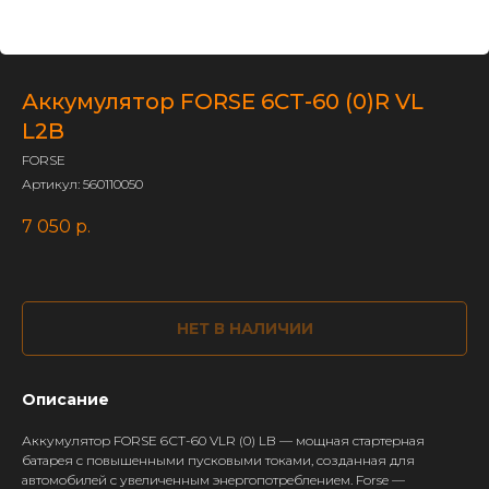
Аккумулятор FORSE 6СТ-60 (0)R VL
L2B
FORSE
Артикул:
560110050
7 050
р.
НЕТ В НАЛИЧИИ
Описание
Аккумулятор FORSE 6СТ-60 VLR (0) LB — мощная стартерная
батарея с повышенными пусковыми токами, созданная для
автомобилей с увеличенным энергопотреблением. Forse —