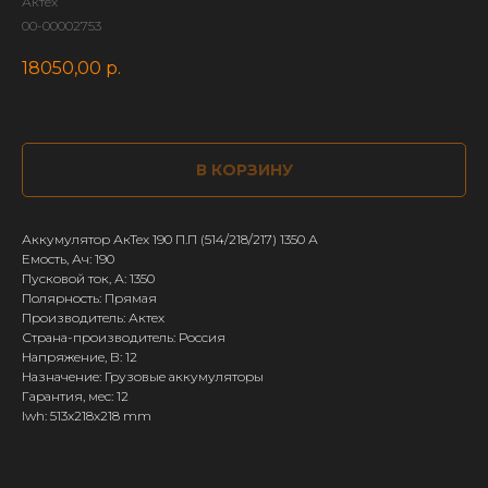
Актех
00-00002753
18050,00
р.
В КОРЗИНУ
Аккумулятор АкТех 190 П.П (514/218/217) 1350 А
Емость, Ач: 190
Пусковой ток, А: 1350
Полярность: Прямая
Производитель: Актех
Страна-производитель: Россия
Напряжение, В: 12
Назначение: Грузовые аккумуляторы
Гарантия, мес: 12
lwh: 513x218x218 mm