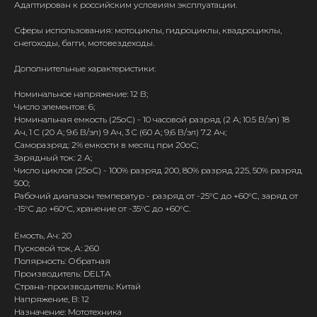
Адаптирован к российским условиям эксплуатации.
Сферы использования: мотоциклы, гидроциклы, квадроциклы,
снегоходы, багги, мотовездеходы.
Дополнительные характеристики:
Номинальное напряжение: 12 В;
Число элементов: 6;
Номинальная емкость (25oС) - 10 часовой разряд (2 А; 10.5 В/эл) 18
Ач, 1 C (20 А; 9.6 В/эл) 9 Ач, 3 C (60 А; 9,6 В/эл) 7.2 Ач;
Саморазряд: 2% емкости в месяц при 20oС;
Зарядный ток: 2 А;
Число циклов (25oС) - 100% разряд 200, 80% разряд 225, 50% разряд
500;
Рабочий диапазон температур - разряд от -25°С до +60°С, заряд от
-15°С до +60°С, хранение от -35°С до +60°С.
Емость, Ач: 20
Пусковой ток, А: 260
Полярность: Обратная
Производитель: DELTA
Страна-производитель: Китай
Напряжение, В: 12
Назначение: Мототехника