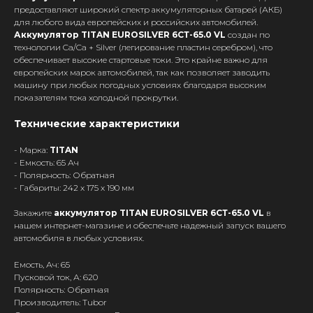
предоставляют широкий спектр аккумуляторных батарей (АКБ)
для любого вида европейских и российских автомобилей.
Аккумулятор TITAN EUROSILVER 6СТ-65.0 VL
создан по
технологии Ca/Ca + Silver (легирование пластин серебром), что
обеспечивает высокие стартовые токи. Это крайне важно для
европейских марок автомобилей, так как позволяет заводить
машину при любых погодных условиях благодаря высоким
показателям тока холодной прокрутки.
Технические характеристики
- Марка:
TITAN
- Емкость: 65 Ач
- Полярность: Обратная
- Габариты: 242 x 175 x 190 мм
Закажите
аккумулятор TITAN EUROSILVER 6СТ-65.0 VL
в
нашем интернет-магазине и обеспечьте надежный запуск вашего
автомобиля в любых условиях.
Емость, Ач: 65
Пусковой ток, А: 620
Полярность: Обратная
Производитель: Tubor