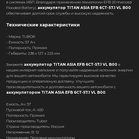
в системах ИБП. Благодаря применению технологии EFB (Enhanced
Flooded Battery),
аккумулятор TITAN ASIA EFB 6СТ-57.1 VL B00
обеспечивает долгий срок службы и высокую надежность.
Технические характеристики
- Марка: TUBOR
- Емкость: 57 Ач
- Полярность: Прямая
- Габариты: 238 x 127 x 225 мм
Закажите
аккумулятор TITAN ASIA EFB 6СТ-57.1 VL B00
в
нашем интернет-магазине и получайте надежный источник энергии
для вашего автомобиля. Мы гарантируем высокое качество
продукции и оперативную доставку. Улучшите
производительность и долговечность вашего автомобиля с
аккумулятором TITAN ASIA EFB 6СТ-57.1 VL B00
.
Емость, Ач: 57
Пусковой ток, А: 450
Полярность: Прямая
Производитель: Tubor
Страна-производитель: Россия
Напряжение, В: 12
Назначение: Легковые аккумуляторы