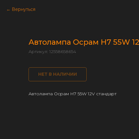
Вернуться
Автолампа Осрам H7 55W 12
Артикул:
12558658654
НЕТ В НАЛИЧИИ
Автолампа Осрам H7 55W 12V стандарт