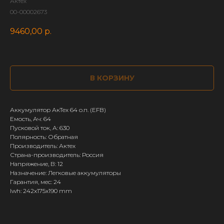
Актех
00-00002673
9460,00
р.
В КОРЗИНУ
Аккумулятор АкТех 64 о.п. (EFB)
Емость, Ач: 64
Пусковой ток, А: 630
Полярность: Обратная
Производитель: Актех
Страна-производитель: Россия
Напряжение, В: 12
Назначение: Легковые аккумуляторы
Гарантия, мес: 24
lwh: 242x175x190 mm