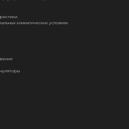
ристики.
мальных климатических условиях.
овения
умуляторы