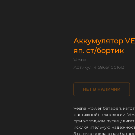
Аккумулятор VE
яп. ст/бортик
Vesna
Артикул:
415866/1001613
НЕТ В НАЛИЧИИ
Vesna Power батарея, изго
растяжной) технологии. V
при холодном пуске двигат
исключительную надежност
Это высококлассная батаре