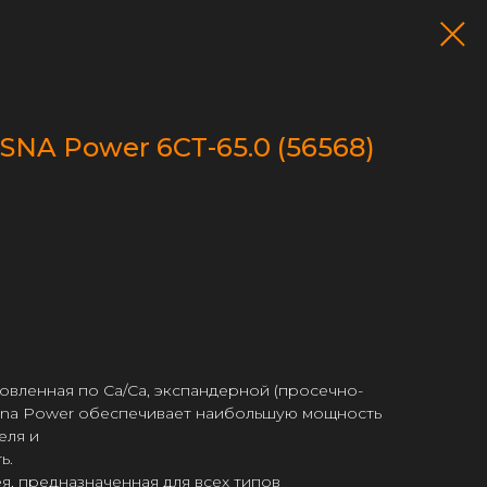
SNA Power 6СТ-65.0 (56568)
товленная по Са/Са, экспандерной (просечно-
esna Power обеспечивает наибольшую мощность
еля и
ь.
я, предназначенная для всех типов