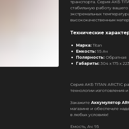
транспорта. Серия АКБ TI
стабильную работу вашего
экстремальных температур
высококачественным матер
Технические характе
Марка:
Titan
Емкость:
95 Ач
Полярность:
Обратная
Габариты:
304 x 175 x 22
Серия АКБ TITAN ARCTIC р
технологии изготовления и 
Закажите
Аккумулятор ARC
магазине и обеспечьте на
в любых условиях!
Емость, Ач: 95