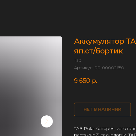
Аккумулятор TAB
яп.ст/бортик
Tab
Артикул:
00-00002650
9 650
р.
НЕТ В НАЛИЧИИ
TAB Polar батарея, изготов
растяжной) технологии. T