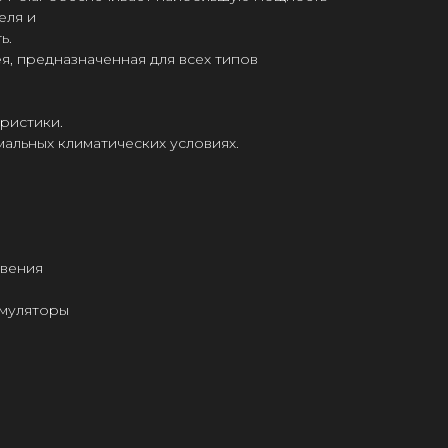
еля и
ь.
я, предназначенная для всех типов
ристики.
мальных климатических условиях.
овения
умуляторы