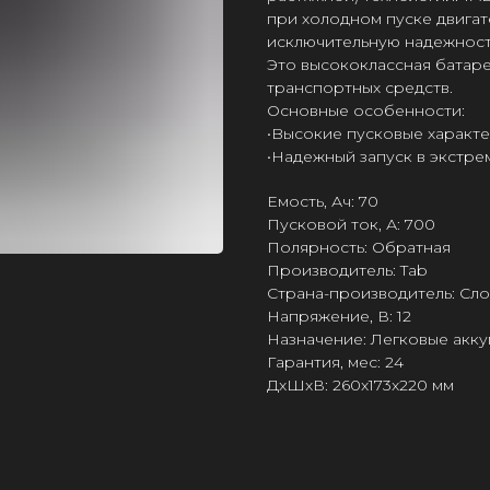
при холодном пуске двигат
исключительную надежност
Это высококлассная батаре
транспортных средств.
Основные особенности:
•Bысокие пусковые характе
•Hадежный запуск в экстре
Емость, Ач: 70
Пусковой ток, А: 700
Полярность: Обратная
Производитель: Tab
Страна-производитель: Сл
Напряжение, В: 12
Назначение: Легковые акк
Гарантия, мес: 24
ДxШxВ: 260x173x220 мм