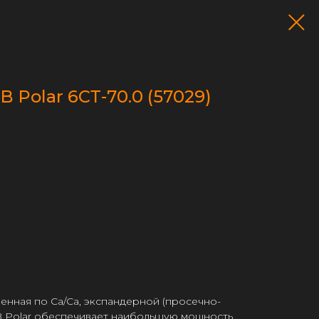
 Polar 6СТ-70.0 (57029)
ленная по Са/Са, экспандерной (просечно-
AB Polar обеспечивает наибольшую мощность