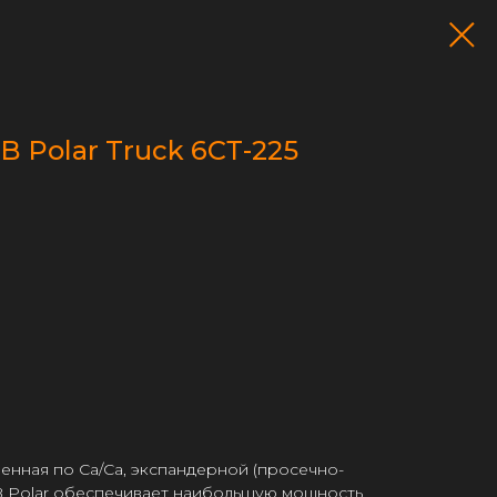
 Polar Truck 6СТ-225
ленная по Са/Са, экспандерной (просечно-
AB Polar обеспечивает наибольшую мощность