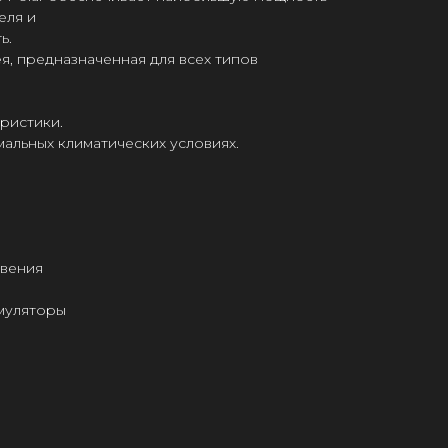
еля и
ь.
я, предназначенная для всех типов
ристики.
мальных климатических условиях.
овения
умуляторы