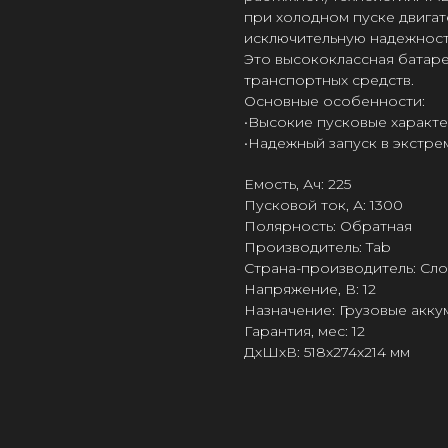
при холодном пуске двигат
исключительную надежност
Это высококлассная батаре
транспортных средств.
Основные особенности:
•Bысокие пусковые характе
•Hадежный запуск в экстре
Емость, Ач: 225
Пусковой ток, А: 1300
Полярность: Обратная
Производитель: Tab
Страна-производитель: Сл
Напряжение, В: 12
Назначение: Грузовые акк
Гарантия, мес: 12
ДxШxВ: 518x274x214 мм