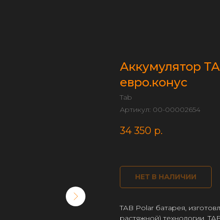
Аккумулятор TAB
евро.конус
Tab
Артикул:
00-00002654
34 350
р.
НЕТ В НАЛИЧИИ
TAB Polar батарея, изготов
растяжной) технологии. T