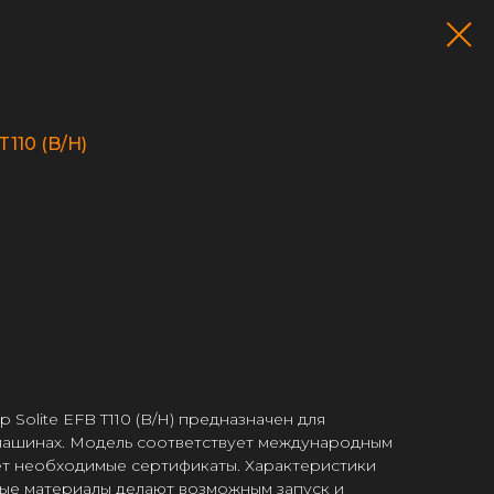
T110 (B/H)
Solite EFB T110 (B/H) предназначен для
 машинах. Модель соответствует международным
ет необходимые сертификаты. Характеристики
мые материалы делают возможным запуск и