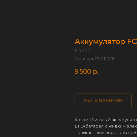
Аккумулятор FO
FORSE
Артикул:
574112051
9 500
р.
НЕТ В НАЛИЧИИ
Автомобильный аккумулято
EFB‑батарея с жидким элек
повышенным энергопотребл