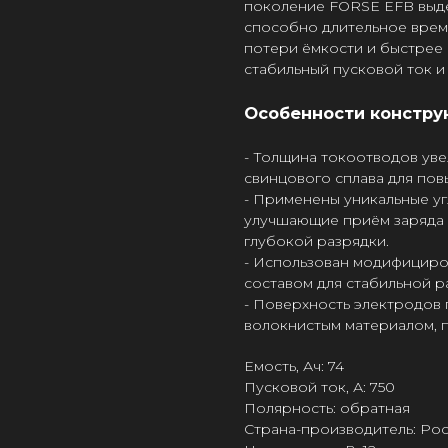
поколение FORSE EFB выде
способно длительное врем
потери ёмкости и быстрее 
стабильный пусковой ток и
Особенности констру
- Толщина токоотводов уве
свинцового сплава для по
- Применены уникальные уг
улучшающие приём заряда 
глубокой разрядки.
- Использован модифициро
составом для стабильной р
- Поверхность электродов
волокнистым материалом, 
Емость, Ач: 74
Пусковой ток, А: 750
Полярность: обратная
Страна-производитель: Ро