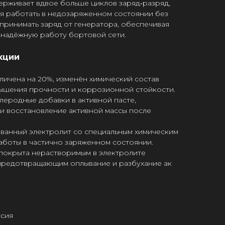
рживает вдвое больше циклов заряд‑разряд,
я работать в недозаряженном состоянии без
принимать заряд от генератора, обеспечивая
 надёжную работу бортовой сети.
кции
личена на 20%, изменён химический состав
вышения прочности и коррозионной стойкости.
леродные добавки в активной пасте,
и восстановление активной массы после
ванный электролит со специальным химическим
аботы в частично заряженном состоянии.
 покрыта нерастворимым в электролите
предотвращающим оплывание и разбухание ак
ссия