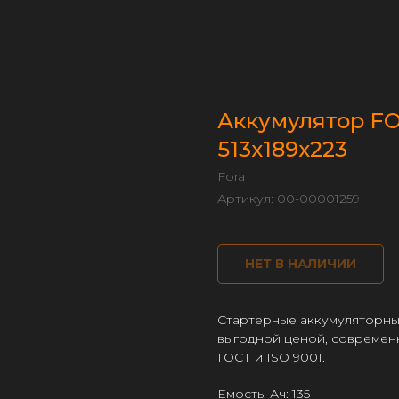
Аккумулятор FOR
513х189х223
Fora
Артикул:
00-00001259
НЕТ В НАЛИЧИИ
Cтартерные аккумуляторны
выгодной ценой, современ
ГОСТ и ISO 9001.
Емость, Ач: 135