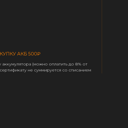
КУПКУ АКБ 500₽
у аккумулятора (можно оплатить до 8% от
о сертификату не суммируется со списанием
сертификат сотруднику магазина в
оплатой. Не действует на сайте.
АТ