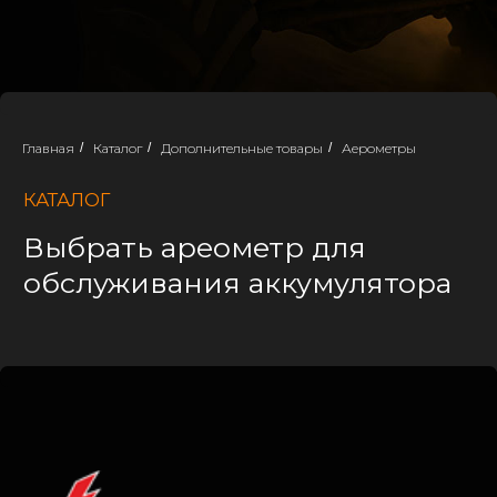
КАТАЛОГ
Выбрать ареометр для
обслуживания аккумулятора
Главная
/
Каталог
/
Дополнительные товары
/
Аерометры
Аккумуляторный центр "AKB-TORG"
предоставляет широкий выбор
аккумуляторов на любые виды
автомобилей (легковые, грузовые,
спецтехника, мототехника). Низкие
цены и прямые поставки с заводов.