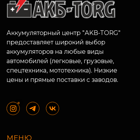
МЕНЮ
Главная
Акции
Каталог
Доп. товары
Услуги
О компании
Оплата и доставка
Оптовикам
Блог
Контакты
КОНТАКТЫ
info@akb-torg.com
+7 (3532) 61-21-21
460048, г. Оренбург, ул.