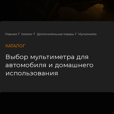
КАТАЛОГ
Выбор мультиметра для
автомобиля и домашнего
использования
Главная
/
Каталог
/
Дополнительные товары
/
Мультиметр
Аккумуляторный центр "AKB-TORG"
предоставляет широкий выбор
аккумуляторов на любые виды
автомобилей (легковые, грузовые,
спецтехника, мототехника). Низкие
цены и прямые поставки с заводов.